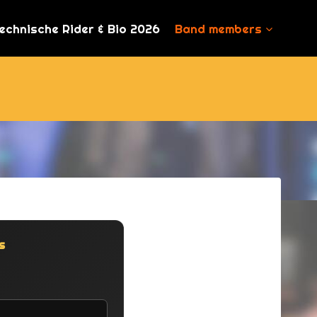
echnische Rider & Bio 2026
Band members
s