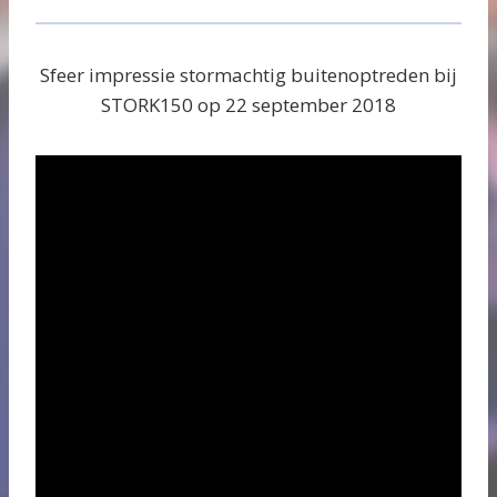
Sfeer impressie stormachtig buitenoptreden bij
STORK150 op 22 september 2018