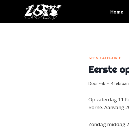
Doorgaan
naar
Home
inhoud
GEEN CATEGORIE
Eerste o
Door
Erik
4 februar
Op zaterdag 11 Fe
Borne. Aanvang 2
Zondag middag 26