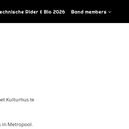
echnische Rider & Bio 2026
Band members
et Kulturhus te
 in Metropool.