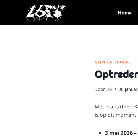
Doorgaan
naar
Home
inhoud
GEEN CATEGORIE
Optrede
Door
Erik
30 januar
Met Frans (Fren-K
is op dit moment a
3 mei 2026 