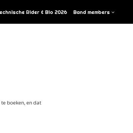
echnische Rider & Bio 2026
Band members
 te boeken, en dat