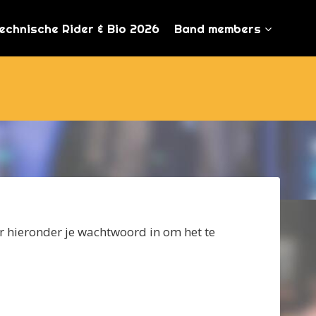
echnische Rider & Bio 2026
Band members
 hieronder je wachtwoord in om het te