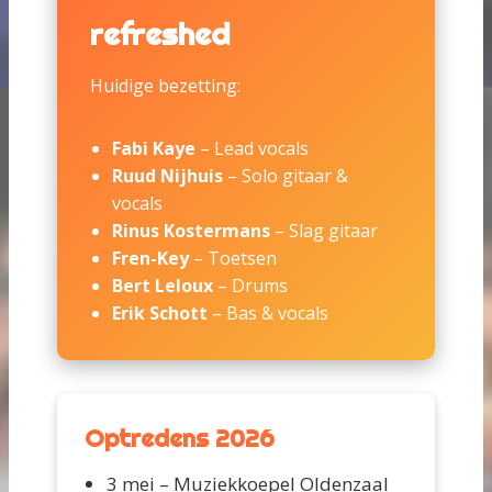
refreshed
Huidige bezetting:
Fabi Kaye
– Lead vocals
Ruud Nijhuis
– Solo gitaar &
vocals
Rinus Kostermans
– Slag gitaar
Fren-Key
– Toetsen
Bert Leloux
– Drums
Erik Schott
– Bas & vocals
Optredens 2026
3 mei – Muziekkoepel Oldenzaal