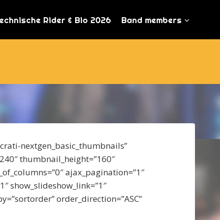
echnische Rider & Bio 2026
Band members
ocrati-nextgen_basic_thumbnails”
”240″ thumbnail_height=”160″
of_columns=”0″ ajax_pagination=”1″
”1″ show_slideshow_link=”1″
_by=”sortorder” order_direction=”ASC”