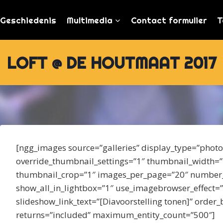
Geschiedenis
Multimedia
Contact formulier
T
LOFT @ DE HOUTMAAT 2017
[ngg_images source=”galleries” display_type=”phot
override_thumbnail_settings=”1″ thumbnail_width=
thumbnail_crop=”1″ images_per_page=”20″ number_
show_all_in_lightbox=”1″ use_imagebrowser_effect=
slideshow_link_text=”[Diavoorstelling tonen]” order
returns=”included” maximum_entity_count=”500″]